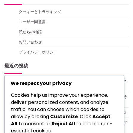
クッキーとトラッキング
ユーザー同意書
私たちの物語
お問い合わせ
プライバシーポリシー
最近の投稿
キング・オブ・キングスの季節限定ギフトコード：ホリデース
We respect your privacy
ペシャル、テーマ別報酬
Cookies help us improve your experience,
イベント特有のマイルストーン賞：ユニークなチャレンジ、特
deliver personalized content, and analyze
別なアイテム
traffic. You can choose which cookies to
フラッシュギフトコード：期間限定オファー、迅速なアクセス
allow by clicking
Customize
. Click
Accept
キング・オブ・キングスのロイヤルティギフトコード：長期プ
All
to consent or
Reject All
to decline non-
レイヤーへの報酬
essential cookies.