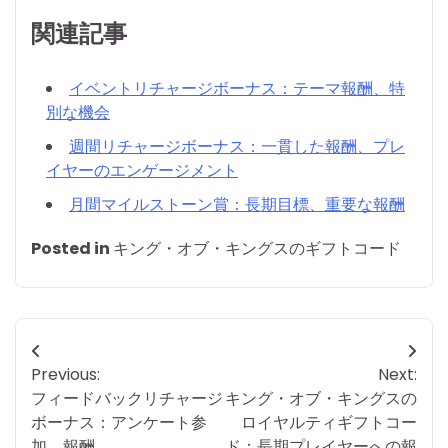
関連記事
イベントリチャージボーナス：テーマ報酬、特
別な機会
週間リチャージボーナス：一貫した報酬、プレ
イヤーのエンゲージメント
月間マイルストーン賞：長期目標、重要な報酬
Posted in
キング・オブ・キングスのギフトコード
Post
Previous:
Next:
navigation
フィードバックリチャージ
キング・オブ・キングスの
ボーナス：アンケート参
ロイヤルティギフトコー
加、報酬
ド：長期プレイヤーへの報