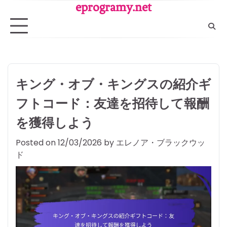
Skip
eprogramy.net
to
content
キング・オブ・キングスの紹介ギ
フトコード：友達を招待して報酬
を獲得しよう
Posted on
12/03/2026
by
エレノア・ブラックウッ
ド