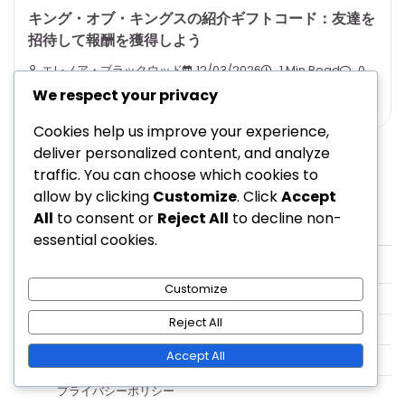
キング・オブ・キングスの紹介ギフトコード：友達を
招待して報酬を獲得しよう
エレノア・ブラックウッド
12/03/2026
1 Min Read
0
We respect your privacy
Cookies help us improve your experience,
deliver personalized content, and analyze
traffic. You can choose which cookies to
allow by clicking
Customize
. Click
Accept
All
to consent or
Reject All
to decline non-
法的情報
essential cookies.
クッキーとトラッキング
Customize
ユーザー同意書
Reject All
私たちの物語
Accept All
お問い合わせ
プライバシーポリシー