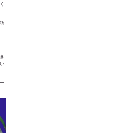
く
語
き
い
ー